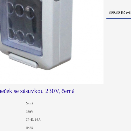
399,30 Kč
(vč
ček se zásuvkou 230V, černá
černá
250V
2P+E, 16A
IP 55