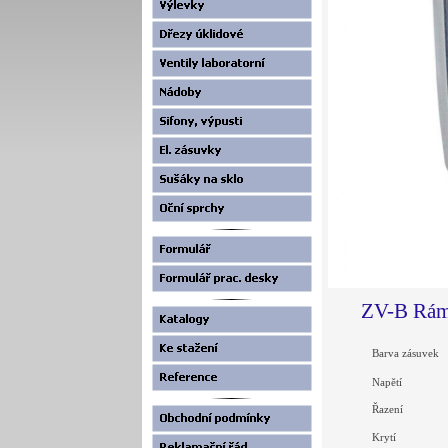
ZV-B Ráme
Barva zásuvek
Napětí
Řazení
Krytí