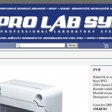
Hledat
ZV-B
Rámeček se z
Krytí IP55
250V, řazení 
Rozměr vnějš
Montáž na pa
Dostupnost:
s
Cena bez DPH
330,00 Kč