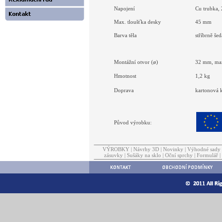
Napojení
Cu trubka,
Max. tloušťka desky
45 mm
Barva těla
stříbrně še
Montážní otvor (ø)
32 mm, ma
Hmotnost
1,2 kg
Doprava
kartonová k
Původ výrobku:
VÝROBKY
|
Návrhy 3D
|
Novinky
|
Výhodné sady
zásuvky
|
Sušáky na sklo
|
Oční sprchy
|
Formulář
|