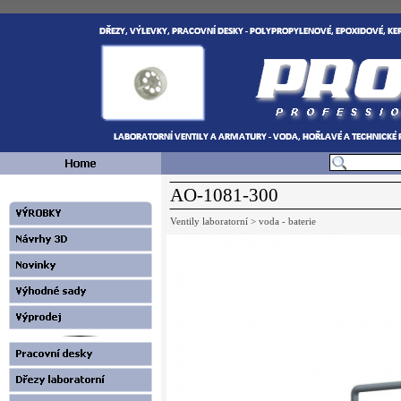
AO-1081-300
Ventily laboratorní > voda - baterie