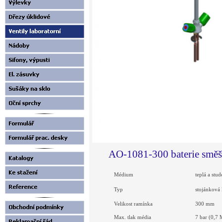
AO-1081-300 baterie směš
Médium
teplá a stu
Typ
stojánková
Velikost ramínka
300 mm
Max. tlak média
7 bar (0,7 